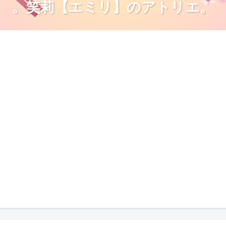
。笑莉【エミリ】のアトリエ。