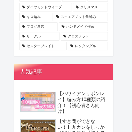
ダイヤモンドウィーブ
クリスマス
キス編み
スクエアノット角編み
ブログ運営
ハンドメイド作家
サークル
クロスノット
センターブレイド
レクタングル
人気記事
【ハワイアンリボンレ
イ】編み方10種類の紹
介！【初心者さん向
け】
【すき間ができな
い！】丸カンをしっか