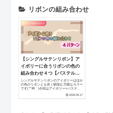
リボンの組み合わせ
リボンの組み合わせ
【シングルサテンリボン】ア
イボリーに合うリボンの色の
組み合わせ４つ【パステルカ
ラー編】【リボンレイ】
シングルサテンリボンのアイボリーはほか
の色のリボンとも良く馴染む万能なカラー
です( *´艸｀)今回はアイボリー×パステル
カラーのリボンの組み合わせをご紹介しま
2026.05.17
す＼(^o^)／