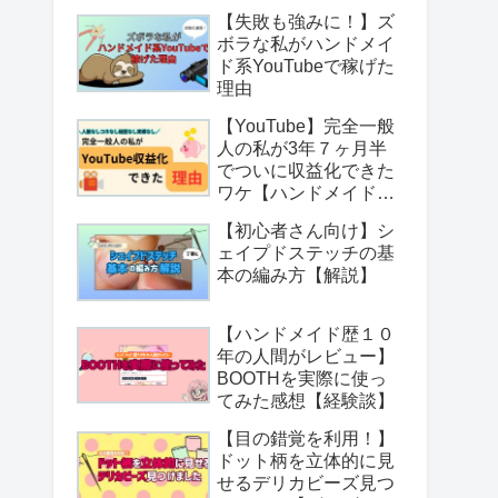
【失敗も強みに！】ズ
ボラな私がハンドメイ
ド系YouTubeで稼げた
理由
【YouTube】完全一般
人の私が3年７ヶ月半
でついに収益化できた
ワケ【ハンドメイド作
家】
【初心者さん向け】シ
ェイプドステッチの基
本の編み方【解説】
【ハンドメイド歴１０
年の人間がレビュー】
BOOTHを実際に使っ
てみた感想【経験談】
【目の錯覚を利用！】
ドット柄を立体的に見
せるデリカビーズ見つ