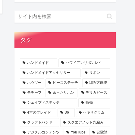
タグ
ハンドメイド
ハワイアンリボンレイ
ハンドメイドアクセサリー
リボン
ハウツー
ビーズステッチ
編み方解説
モチーフ
余ったリボン
デリカビーズ
シェイプドステッチ
販売
4本のブレイド
36
ヘキサグラム
クラフトバンド
スクエアノット丸編み
デジタルコンテンツ
YouTube
経験談