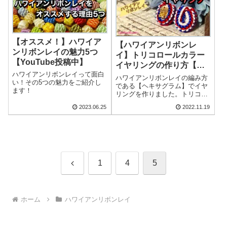
【オススメ！】ハワイア
【ハワイアンリボンレ
ンリボンレイの魅力5つ
イ】トリコロールカラー
【YouTube投稿中】
イヤリングの作り方【ヘ
ハワイアンリボンレイって面白
キサグラム】
ハワイアンリボンレイの編み方
い！その5つの魅力をご紹介し
である【ヘキサグラム】でイヤ
ます！
リングを作りました。トリコロ
ールカラーがとてもオシャレで
2023.06.25
2022.11.19
す。
前
1
4
5
へ
ホーム
ハワイアンリボンレイ