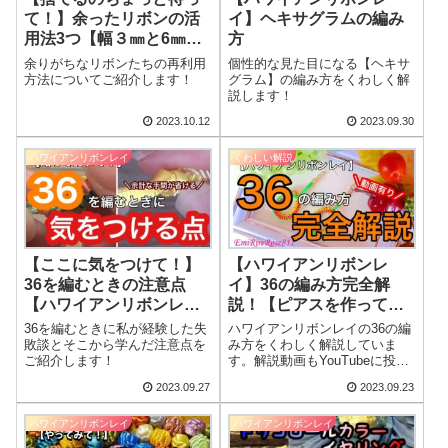
て！】余ったリボンの活
イ】ヘキサグラムの編み
用法3つ【幅３㎜と6㎜リ
方
ボンの場合】
余りがちなリボンたちの再利用
個性的な見た目になる【ヘキサ
方法についてご紹介します！
グラム】の編み方をくわしく解
説します！
2023.10.12
2023.09.30
ハワイアンリボンレイ
くわしい解説
【ここに気をつけて！】
【ハワイアンリボンレ
36を編むときの注意点
イ】36の編み方完全解
【ハワイアンリボンレ
説！【ピアスを作ってみ
イ】
た】
36を編むときに私が経験した失
ハワイアンリボンレイの36の編
敗談とそこから学んだ注意点を
み方をくわしく解説していま
ご紹介します！
す。解説動画もYouTubeに投稿
してありますので、よろしけれ
2023.09.27
2023.09.23
ばそちらもご覧ください。
ハワイアンリボンレイ
ハワイアンリボンレイ