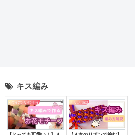
キス編み
ハワイアンリボンレイ
くわしい解説
【とっても可愛い！】４
【４本のリボンで編む】