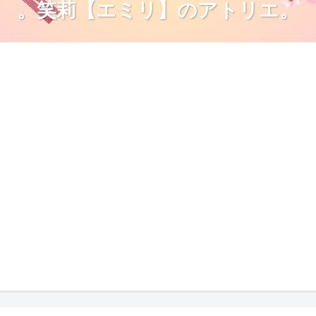
。笑莉【エミリ】のアトリエ。