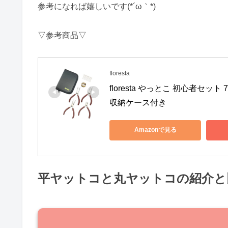
参考になれば嬉しいです(*´ω｀*)
▽参考商品▽
floresta
floresta やっとこ 初心者セ
収納ケース付き
Amazonで見る
平ヤットコと丸ヤットコの紹介と