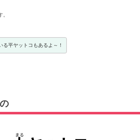
す。
いる平ヤットコもあるよ～！
の